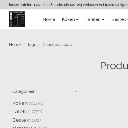
koken, tafelen, natafelen & kookcadeaus. Wij verkopen het juiste kookge
Home
Koken
Tafelen
Bestek
Home
/
Tags
/
Christmas stars
Produ
Categorieën
Koken
(2405)
Tafelen
(772)
Bestek
(101)