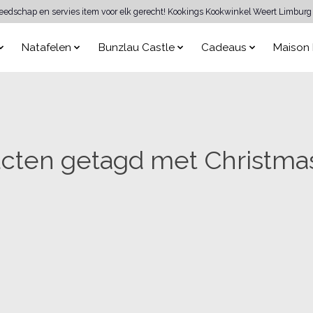
reedschap en servies item voor elk gerecht! Kookings Kookwinkel Weert Limburg 
Natafelen
Bunzlau Castle
Cadeaus
Maison 
cten getagd met Christmas