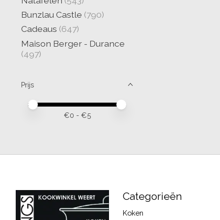
Natafelen
(543)
Bunzlau Castle
(790)
Cadeaus
(647)
Maison Berger - Durance
(497)
Prijs
Minimale prijswaarde
Price maximum value
€
0
- €
5
Categorieën
Koken