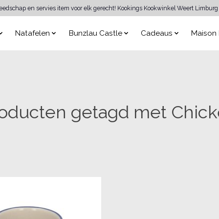
reedschap en servies item voor elk gerecht! Kookings Kookwinkel Weert Limburg 
Natafelen
Bunzlau Castle
Cadeaus
Maison 
oducten getagd met Chic