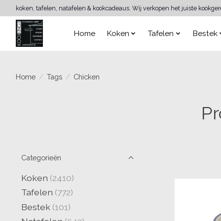
koken, tafelen, natafelen & kookcadeaus. Wij verkopen het juiste kookge
Home
Koken
Tafelen
Bestek
Home
/
Tags
/
Chicken
Pr
Categorieën
Koken
(2410)
Tafelen
(772)
Bestek
(101)