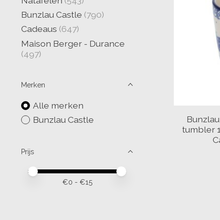
Natafelen
(543)
Bunzlau Castle
(790)
Cadeaus
(647)
Maison Berger - Durance
(497)
Merken
Alle merken
Bunzlau
Bunzlau Castle
tumbler 
C
Prijs
Minimale prijswaarde
Price maximum value
€
0
- €
15