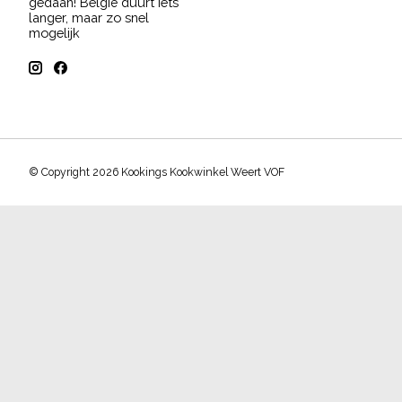
gedaan! België duurt iets
langer, maar zo snel
mogelijk
© Copyright 2026 Kookings Kookwinkel Weert VOF