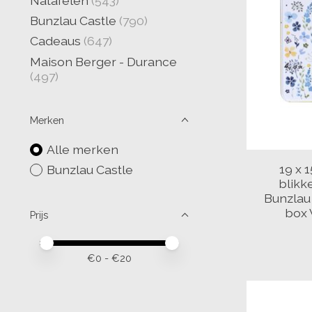
Natafelen
(543)
Bunzlau Castle
(790)
Cadeaus
(647)
Maison Berger - Durance
(497)
Merken
Alle merken
19 x 
Bunzlau Castle
blikk
Bunzlau 
box 
Prijs
Minimale prijswaarde
Price maximum value
€
0
- €
20