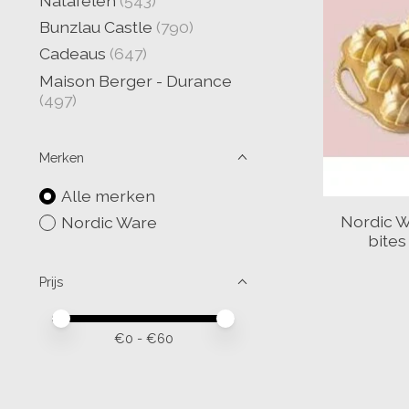
Natafelen
(543)
Bunzlau Castle
(790)
Cadeaus
(647)
Maison Berger - Durance
(497)
Merken
Alle merken
Nordic W
Nordic Ware
bites
Prijs
Minimale prijswaarde
Price maximum value
€
0
- €
60