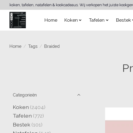
koken, tafelen, natafelen & kookcadeaus. Wij verkopen het juiste kookge
Home
Koken
Tafelen
Bestek
Home
/
Tags
/
Braided
P
Categorieën
Koken
(2404)
Tafelen
(772)
Bestek
(101)