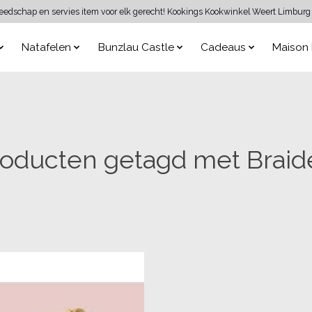
reedschap en servies item voor elk gerecht! Kookings Kookwinkel Weert Limburg 
Natafelen
Bunzlau Castle
Cadeaus
Maison 
roducten getagd met Braid