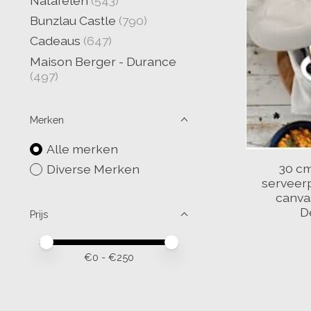
Natafelen
(543)
Bunzlau Castle
(790)
Cadeaus
(647)
Maison Berger - Durance
(497)
Merken
Alle merken
30 cm
Diverse Merken
serveerp
canva
D
Prijs
Minimale prijswaarde
Price maximum value
€
0
- €
250