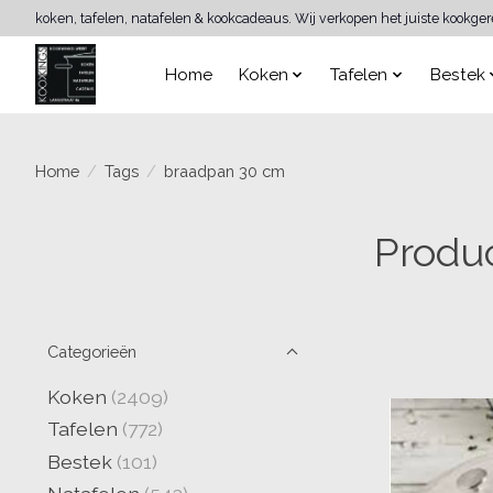
koken, tafelen, natafelen & kookcadeaus. Wij verkopen het juiste kookge
Home
Koken
Tafelen
Bestek
Home
/
Tags
/
braadpan 30 cm
Produ
Categorieën
Koken
(2409)
Tafelen
(772)
Bestek
(101)