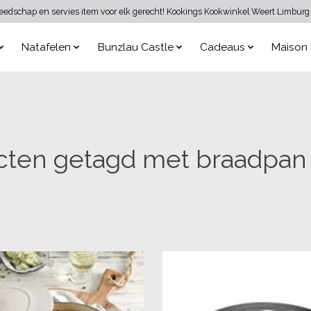
reedschap en servies item voor elk gerecht! Kookings Kookwinkel Weert Limburg 
Natafelen
Bunzlau Castle
Cadeaus
Maison 
cten getagd met braadpan