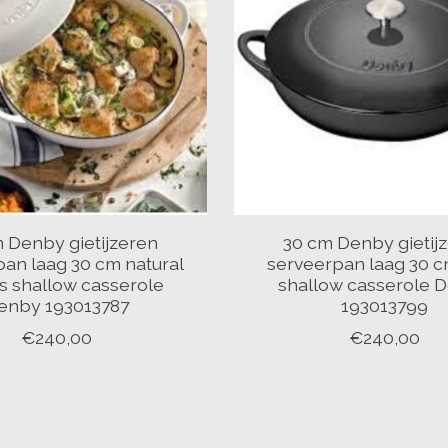
 Denby gietijzeren
30 cm Denby gietij
an laag 30 cm natural
serveerpan laag 30 
s shallow casserole
shallow casserole 
enby 193013787
193013799
€240,00
€240,00