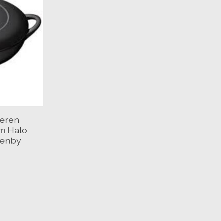
zeren
cm Halo
Denby