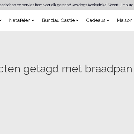
reedschap en servies item voor elk gerecht! Kookings Kookwinkel Weert Limburg 
Natafelen
Bunzlau Castle
Cadeaus
Maison 
cten getagd met braadpan