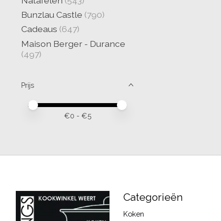
Natafelen
(543)
Bunzlau Castle
(790)
Cadeaus
(647)
Maison Berger - Durance
(497)
Prijs
Minimale prijswaarde
Price maximum value
€
0
- €
5
Categorieën
Koken