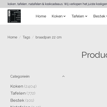
koken, tafelen, natafelen & kookcadeaus. Wij verkopen het juiste kookge
Home
Koken
Tafelen
Bestek
Home
/
Tags
/
braadpan 22 cm
Produ
Categorieën
Koken
(2404)
Tafelen
(772)
Bestek
(101)