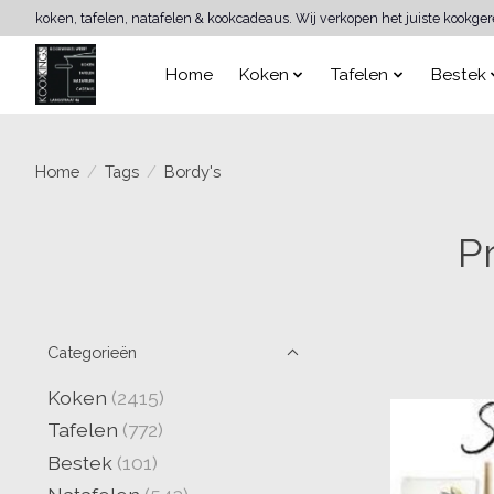
koken, tafelen, natafelen & kookcadeaus. Wij verkopen het juiste kookge
Home
Koken
Tafelen
Bestek
Home
/
Tags
/
Bordy's
P
Categorieën
Koken
(2415)
Tafelen
(772)
Bestek
(101)