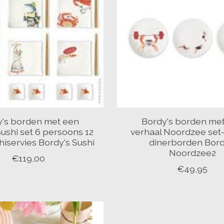
y's borden met een
Bordy's borden me
Sushi set 6 persoons 12
verhaal Noordzee set-
hiservies Bordy's Sushi
dinerborden Bord
Noordzee2
€119,00
€49,95