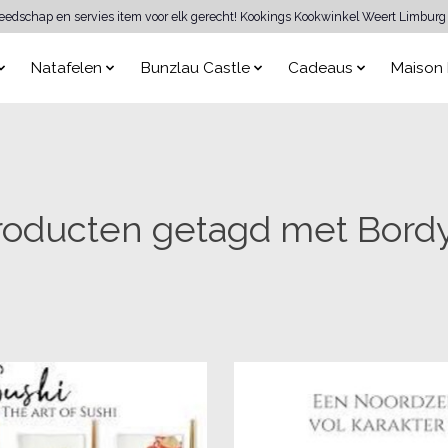
reedschap en servies item voor elk gerecht! Kookings Kookwinkel Weert Limburg 
Natafelen
Bunzlau Castle
Cadeaus
Maison 
roducten getagd met Bordy