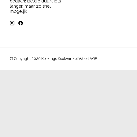
gedaan! België duurt iets
langer, maar zo snel
mogelijk
© Copyright 2026 Kookings Kookwinkel Weert VOF