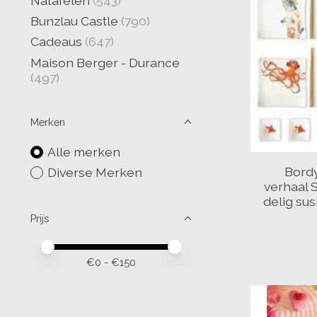
Natafelen
(543)
Bunzlau Castle
(790)
Cadeaus
(647)
Maison Berger - Durance
(497)
Merken
Alle merken
Bord
Diverse Merken
verhaal 
delig sus
Prijs
Minimale prijswaarde
Price maximum value
€
0
- €
150