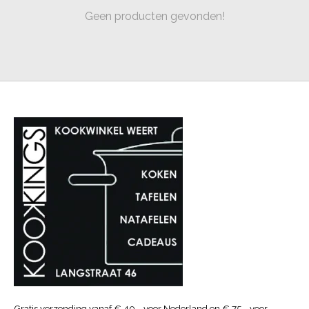
Geen producten gevonden!
Gratis verzending vanaf € 40.- voor Nederland en € 75.- voor