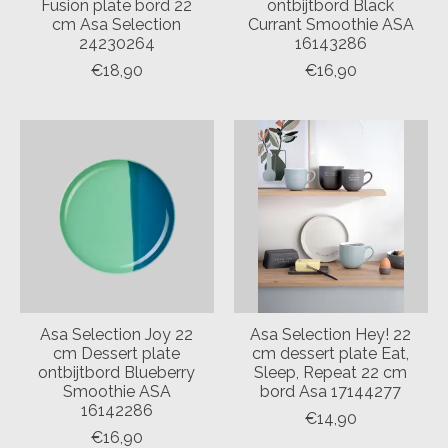
Fusion plate bord 22
ontbijtbord Black
cm Asa Selection
Currant Smoothie ASA
24230264
16143286
€18,90
€16,90
Asa Selection Joy 22
Asa Selection Hey! 22
cm Dessert plate
cm dessert plate Eat,
ontbijtbord Blueberry
Sleep, Repeat 22 cm
Smoothie ASA
bord Asa 17144277
16142286
€14,90
€16,90