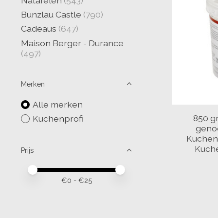
Natafelen
(543)
Bunzlau Castle
(790)
Cadeaus
(647)
Maison Berger - Durance
(497)
Merken
Alle merken
850 g
Kuchenprofi
genoe
Kuchenp
Kuche
Prijs
Minimale prijswaarde
Price maximum value
€
0
- €
25