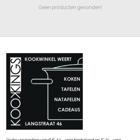
Geen producten gevonden!
Gratis verzending vanaf € 40.- voor Nederland en € 75.- voor