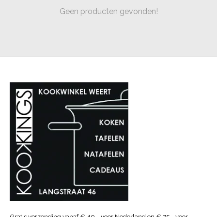
Geen producten gevonden!
Gratis verzending vanaf € 40.- voor Nederland en € 75.- voor