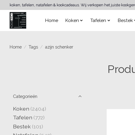
koken, tafelen, natafelen & kookcadeaus. Wij verkopen het juiste kookge
Home
Koken
Tafelen
Bestek
Home
/
Tags
/
azijn schenker
Produ
Categorieën
Koken
(2404)
Tafelen
(772)
Bestek
(101)