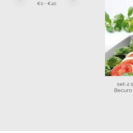
€
0
- €
40
set-2
Becuro 