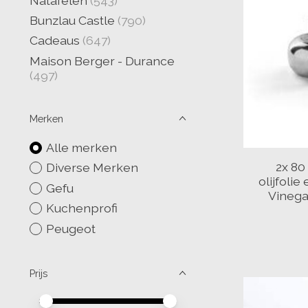
Natafelen
(543)
Bunzlau Castle
(790)
Cadeaus
(647)
Maison Berger - Durance
(497)
Merken
Alle merken
2x 80
Diverse Merken
olijfolie
Gefu
Vinega
Kuchenprofi
Peugeot
Prijs
Minimale prijswaarde
Price maximum value