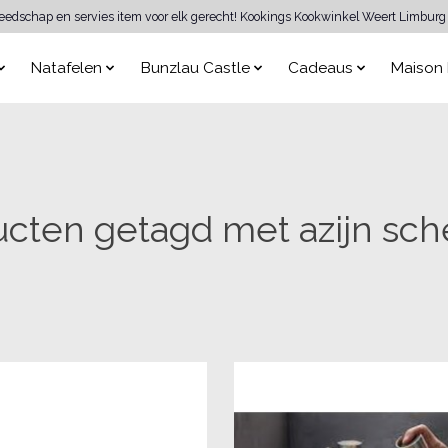
reedschap en servies item voor elk gerecht! Kookings Kookwinkel Weert Limburg 
Natafelen
Bunzlau Castle
Cadeaus
Maison 
cten getagd met azijn sc