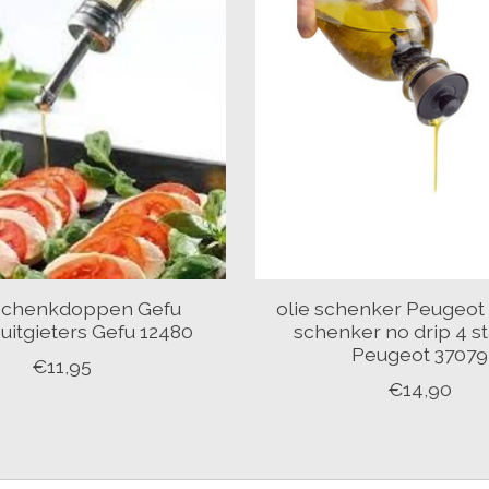
 schenkdoppen Gefu
olie schenker Peugeot 
uitgieters Gefu 12480
schenker no drip 4 s
Peugeot 37079
€11,95
€14,90