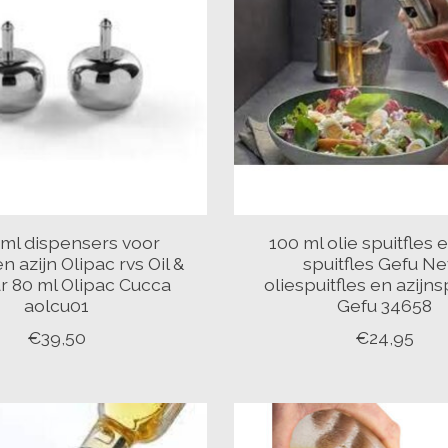
 ml dispensers voor
100 ml olie spuitfles e
 en azijn Olipac rvs Oil &
spuitfles Gefu N
r 80 ml Olipac Cucca
oliespuitfles en azijns
aolcu01
Gefu 34658
€39,50
€24,95