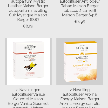
autoparfum Mystic
autodiffuser Anti odeur
Leather Maison Berger
Tabac Maison Berger
autoparfum navulling
tabacco 2 car refill
Cuir Mystique Maison
Maison Berger 6418
Berger 6887
€8,95
€8,95
2 Navullingen
2 Navulling
autodiffuser Vanille
autodiffuser Aroma
Gourmet Maison
Energy Maison Berger
Berger Vanille Gourmet
Aroma Energy car refill