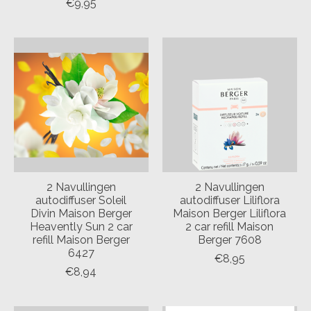
€9,95
2 Navullingen
2 Navullingen
autodiffuser Soleil
autodiffuser Liliflora
Divin Maison Berger
Maison Berger Liliflora
Heavently Sun 2 car
2 car refill Maison
refill Maison Berger
Berger 7608
6427
€8,95
€8,94