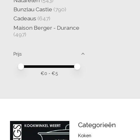
Natafelen
(543)
Bunzlau Castle
(790)
Cadeaus
(647)
Maison Berger - Durance
(497)
Prijs
Minimale prijswaarde
Price maximum value
€
0
- €
5
Categorieën
Koken