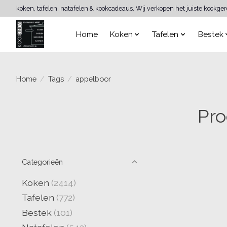
koken, tafelen, natafelen & kookcadeaus. Wij verkopen het juiste kookge
Home
Koken
Tafelen
Bestek
Home
/
Tags
/
appelboor
Pro
Categorieën
Koken
(2414)
Tafelen
(772)
Bestek
(101)