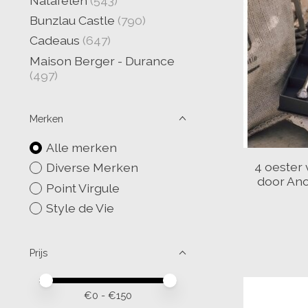
Natafelen
(543)
Bunzlau Castle
(790)
Cadeaus
(647)
Maison Berger - Durance
(497)
Merken
Alle merken
4 oester 
Diverse Merken
door Ano
Point Virgule
Style de Vie
Prijs
Minimale prijswaarde
Price maximum value
€
0
- €
150