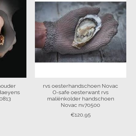
 houder
rvs oesterhandschoen Novac
Baeyens
O-safe oesterwant rvs
0813
maliënkolder handschoen
Novac nv70500
€120,95