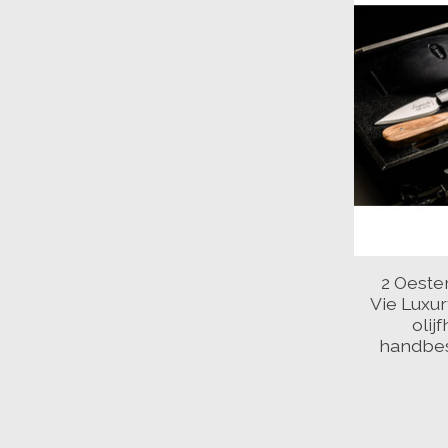
2 Oeste
Vie Luxu
olij
handbes