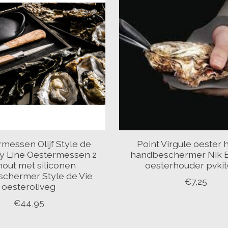
rmessen Olijf Style de
Point Virgule oester
ry Line Oestermessen 2
handbeschermer Nik 
fhout met siliconen
oesterhouder pvkit
chermer Style de Vie
€7,25
oesteroliveg
€44,95