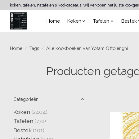
koken, tafelen, natafelen & kookcadeaus. Wij verkopen het juiste kookge
Home
Koken
Tafelen
Bestek
Home
/
Tags
/
Alle kookboeken van Yotam Ottolenghi
Producten getagd
Categorieën
Koken
(2404)
Tafelen
(772)
Bestek
(101)