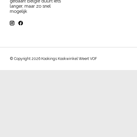
gedaan! België duurt iets
langer, maar zo snel
mogelijk
© Copyright 2026 Kookings Kookwinkel Weert VOF