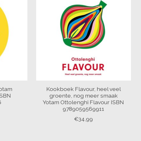
otam
Kookboek Flavour, heel veel
ISBN
groente, nog meer smaak
6
Yotam Ottolenghi Flavour ISBN
9789059569911
€34,99