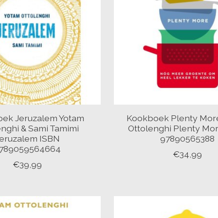
ek Jeruzalem Yotam
Kookboek Plenty Mor
enghi & Sami Tamimi
Ottolenghi Plenty Mo
eruzalem ISBN
97890565388
789059564664
€34,99
€39,99