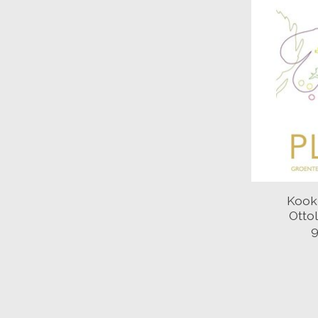
Kook
Otto