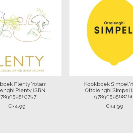
boek Plenty Yotam
Kookboek Simpel Y
lenghi Plenty ISBN
Ottolenghi Simpel 
9789059563797
978905956826
€34,99
€34,99