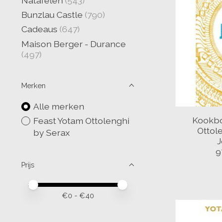
Natafelen
(543)
Bunzlau Castle
(790)
Cadeaus
(647)
Maison Berger - Durance
(497)
Merken
Alle merken
Kookbo
Feast Yotam Ottolenghi
Ottol
by Serax
J
9
Prijs
Minimale prijswaarde
Price maximum value
€
0
- €
40