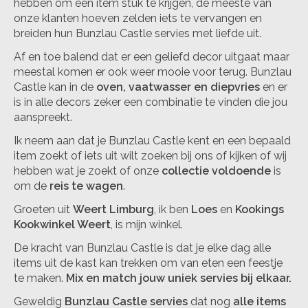
hebben om een item stuk te krijgen, de meeste van
onze klanten hoeven zelden iets te vervangen en
breiden hun Bunzlau Castle servies met liefde uit.
Af en toe balend dat er een geliefd decor uitgaat maar
meestal komen er ook weer mooie voor terug. Bunzlau
Castle kan in de
oven, vaatwasser en diepvries
en er
is in alle decors zeker een combinatie te vinden die jou
aanspreekt.
Ik neem aan dat je Bunzlau Castle kent en een bepaald
item zoekt of iets uit wilt zoeken bij ons of kijken of wij
hebben wat je zoekt of onze
collectie voldoende
is
om de
reis te wagen
.
Groeten uit
Weert Limburg
, ik ben
Loes
en
Kookings
Kookwinkel Weert
, is mijn winkel.
De kracht van Bunzlau Castle is dat je elke dag alle
items uit de kast kan trekken om van eten een feestje
te maken.
Mix en match jouw uniek servies bij elkaar.
Geweldig
Bunzlau Castle servies
dat nog
alle items