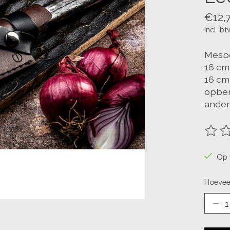
€12,
Incl. bt
Mesbe
16 cm
16 cm
opber
ander
De be
Op 
Hoevee