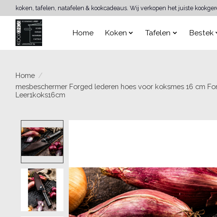
koken, tafelen, natafelen & kookcadeaus. Wij verkopen het juiste kookge
Home
Koken
Tafelen
Bestek
Home
/
mesbeschermer Forged lederen hoes voor koksmes 16 cm Fo
Leer1koks16cm
Product image slideshow Items