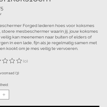
75
w
schermer Forged lederen hoes voor koksmes
, stoere mesbeschermer waarin jij, jouw koksmes
 veilig kan meenemen naar buiten of elders of
gen in een lade, fijn als je regelmatig samen met
en kookt om je mes veilig te vervoeren.
(0)
oordeling van dit product is
0
van de 5
voorraad (3)
lheid: