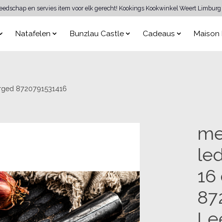
reedschap en servies item voor elk gerecht! Kookings Kookwinkel Weert Limburg 
Natafelen
Bunzlau Castle
Cadeaus
Maison 
rged 8720791531416
me
le
16
87
Le