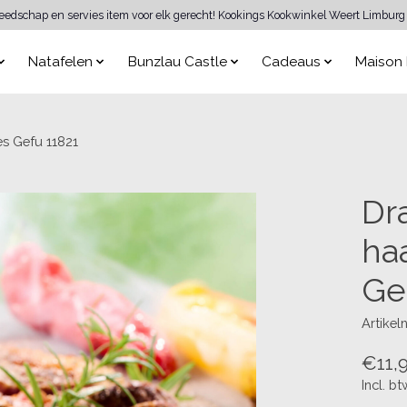
reedschap en servies item voor elk gerecht! Kookings Kookwinkel Weert Limburg 
Natafelen
Bunzlau Castle
Cadeaus
Maison 
es Gefu 11821
Dr
ha
Ge
Artikel
€11,
Incl. bt