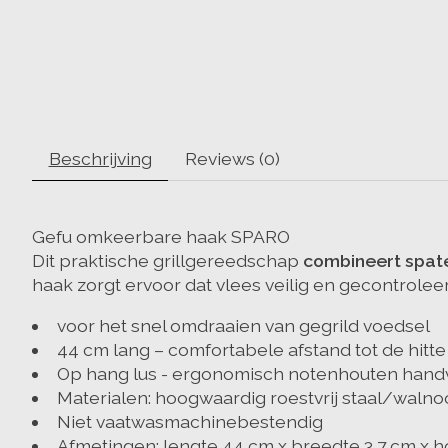
Beschrijving
Reviews (0)
Gefu omkeerbare haak SPARO
Dit praktische grillgereedschap
combineert spate
haak zorgt ervoor dat vlees veilig en gecontrole
voor het snel omdraaien van gegrild voedsel
44 cm lang – comfortabele afstand tot de hitte
Op hang lus - ergonomisch notenhouten hand
Materialen: hoogwaardig roestvrij staal/walno
Niet vaatwasmachinebestendig
Afmetingen: lengte 44 cm x breedte 3,7 cm x h