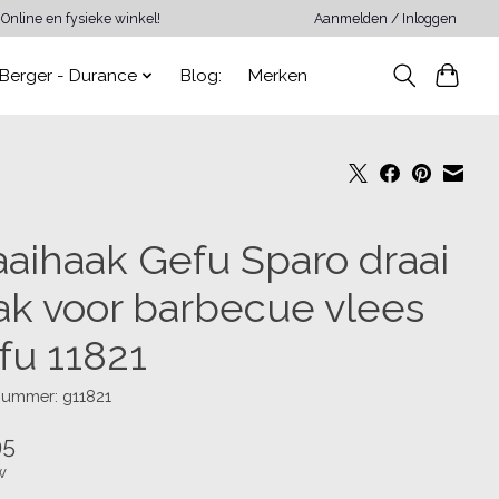
Online en fysieke winkel!
Aanmelden / Inloggen
Berger - Durance
Blog:
Merken
aaihaak Gefu Sparo draai
ak voor barbecue vlees
fu 11821
nummer: g11821
95
w