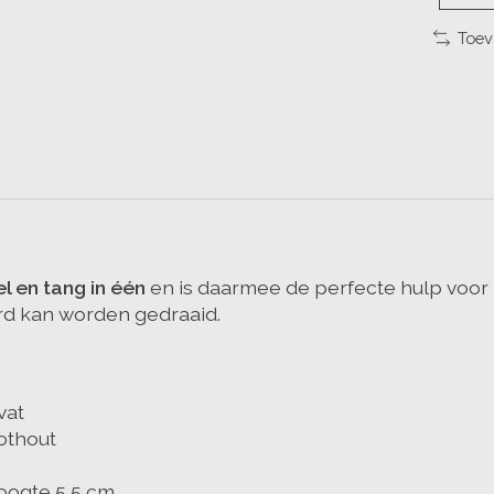
Toev
l en tang in één
en is daarmee de perfecte hulp voor z
erd kan worden gedraaid.
vat
othout
oogte 5,5 cm