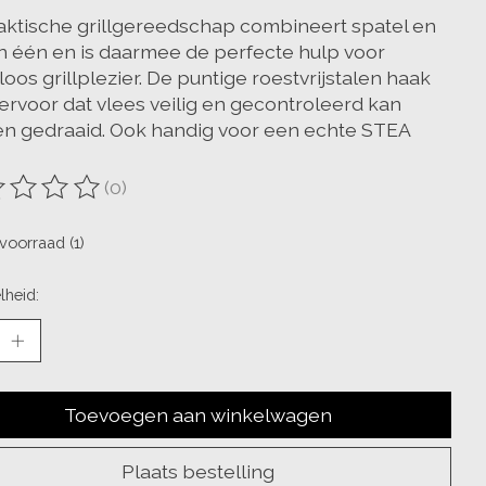
raktische grillgereedschap combineert spatel en
in één en is daarmee de perfecte hulp voor
oos grillplezier. De puntige roestvrijstalen haak
 ervoor dat vlees veilig en gecontroleerd kan
n gedraaid. Ook handig voor een echte STEA
(0)
oordeling van dit product is
0
van de 5
voorraad (1)
lheid:
Toevoegen aan winkelwagen
Plaats bestelling