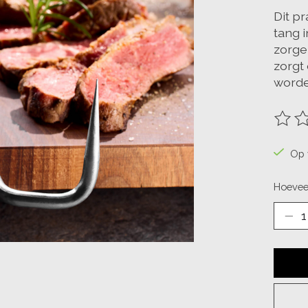
Dit p
tang 
zorgel
zorgt
worde
De be
Op 
Hoevee