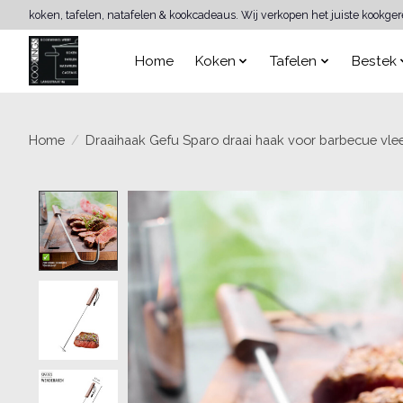
koken, tafelen, natafelen & kookcadeaus. Wij verkopen het juiste kookge
Home
Koken
Tafelen
Bestek
Home
/
Draaihaak Gefu Sparo draai haak voor barbecue vle
Product image slideshow Items