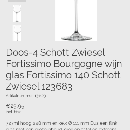
Doos-4 Schott Zwiesel
Fortissimo Bourgogne wijn
glas Fortissimo 140 Schott
Zwiesel 123683
Artikelnummer: 131123
€29,95
Incl. btw
727ml hoog 248 mm en kelk Ø 111 mm Dus een flink
glas met een grote inhoud, sjiek op tafel en extreem