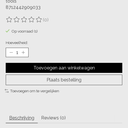
tools
8712442909033
(0)
De beoordeling van dit product is
0
van de 5
Op voorraad (1)
Hoeveelheid:
Toevoegen aan winkelwagen
Plaats bestelling
Toevoegen om te vergelijken
Beschrijving
Reviews (0)